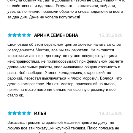
скинула ссылку на сайт и добавила «звони не раздумывая». Что
я, собственно, и сделала. Результат – отключили, забрали,
увезли, починили, привезли обратно и снова подключили всего
за два дня. Даже не успела испугаться!
АРИНА СЕМЕНОВНА
15.09.2020
Свой отзыв об этом сервисном центре хочется начать со слов
благодарности. Честно, все бы так работали. Не пытаются
«состричь» лишнюю денежку, не пугают несуществующими
неисправностями, не приплюсовывают при финальном расчёте
дополнительные работы, увеличивающие общую стоимость в
разы. Всё наоборот. У меня холодильник, старенький, но
рабочий, перестал выключаться и плохо морозил. Боялся, что
дело в компрессоре. Но нет: мастер, приехавший на вызов,
прямо на месте поменял сильно изношенную резинку и всё
стало ок.
ИЛЬЯ
18.07.2020
Заказывал ремонт стиральной машинки прямо на дому: не
люблю все эти покатушки крупной техники. Плюс поломка не