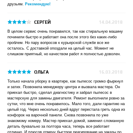
друзьям.
Рекомендую!
СЕРГЕЙ
14.04.2018
В целом сервис очень понравился, так как стиральную машину
починили быстро и работает она после этого без каких-либо
проблем. Но пару вопросов к курьерской службе все же
осталось. С доставкой опоздали на целый час. Момент не
слишком приятный, но качеством работ я полностью доволен.
ОЛЬГА
16.03.2018
Только начала уборку в квартире, как пылесос громко фыркнул
и затих. Позвонила менеджеру центра и вызвала мастера. Он
приехал быстро, сделал диагностику и забрал пылесос в
мастерскую для замены двигателя. Ремонт выполнили ровно за
сутки, что мне очень понравилось. Мало того, дали гарантию на
целый год. Через несколько дней вдруг перестала греть одна из
конфорок на варочной панели. Снова позвонила по уже
знакомому номеру. Мастер приехал домой, заменил сломанную
деталь буквально за полтора часа, теперь все работает
отлично. И плюсов отмечу быстрое реагирование на заказы по